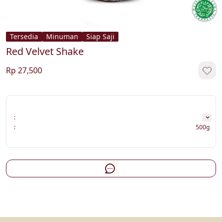
Tersedia
Minuman
Siap Saji
Red Velvet Shake
Rp 27,500
:
:
500g